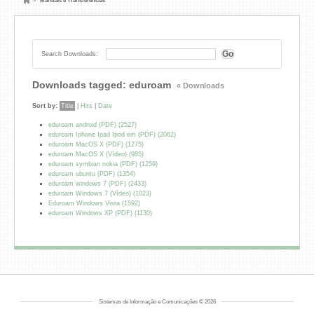
»
Manuais e Transferências
Search Downloads:
Downloads tagged: eduroam
« Downloads
Sort by:
Title
|
Hits
|
Date
eduroam android (PDF) (2527)
eduroam Iphone Ipad Ipod em (PDF) (2062)
eduroam MacOS X (PDF) (1275)
eduroam MacOS X (Vídeo) (985)
eduroam symbian nokia (PDF) (1259)
eduroam ubuntu (PDF) (1354)
eduroam windows 7 (PDF) (2433)
eduroam Windows 7 (Vídeo) (1023)
Eduroam Windows Vista (1592)
eduroam Windows XP (PDF) (1130)
Sistemas de Informação e Comunicações © 2026