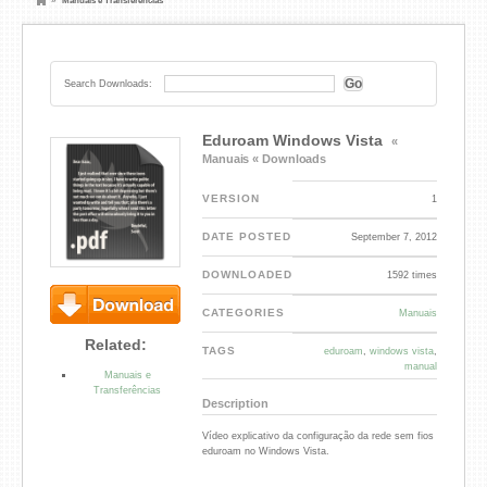
»
Manuais e Transferências
Search Downloads:
Eduroam Windows Vista
«
Manuais
« Downloads
VERSION
1
DATE POSTED
September 7, 2012
DOWNLOADED
1592 times
CATEGORIES
Manuais
Download
Related:
TAGS
eduroam
,
windows vista
,
manual
Manuais e
Transferências
Description
Vídeo explicativo da configuração da rede sem fios
eduroam no Windows Vista.