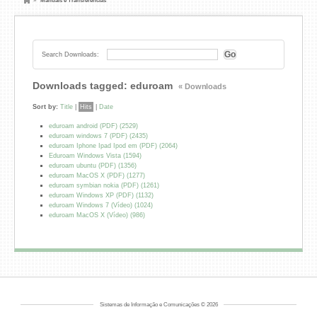
»
Manuais e Transferências
Search Downloads:
Downloads tagged: eduroam
« Downloads
Sort by:
Title
|
Hits
|
Date
eduroam android (PDF) (2529)
eduroam windows 7 (PDF) (2435)
eduroam Iphone Ipad Ipod em (PDF) (2064)
Eduroam Windows Vista (1594)
eduroam ubuntu (PDF) (1356)
eduroam MacOS X (PDF) (1277)
eduroam symbian nokia (PDF) (1261)
eduroam Windows XP (PDF) (1132)
eduroam Windows 7 (Vídeo) (1024)
eduroam MacOS X (Vídeo) (986)
Sistemas de Informação e Comunicações © 2026