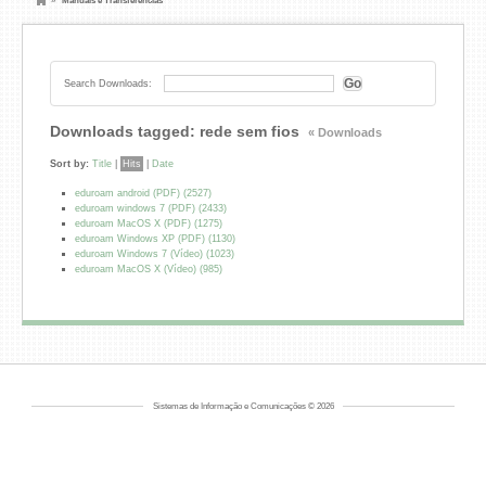
»
Manuais e Transferências
Search Downloads:
Downloads tagged: rede sem fios
« Downloads
Sort by:
Title
|
Hits
|
Date
eduroam android (PDF) (2527)
eduroam windows 7 (PDF) (2433)
eduroam MacOS X (PDF) (1275)
eduroam Windows XP (PDF) (1130)
eduroam Windows 7 (Vídeo) (1023)
eduroam MacOS X (Vídeo) (985)
Sistemas de Informação e Comunicações © 2026