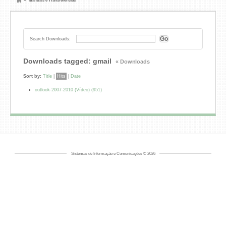
»
Manuais e Transferências
Search Downloads:
Downloads tagged: gmail
« Downloads
Sort by:
Title
|
Hits
|
Date
outlook-2007-2010 (Vídeo) (951)
Sistemas de Informação e Comunicações © 2026