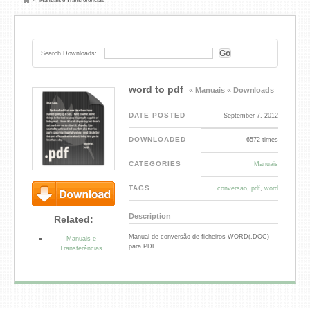
»
Manuais e Transferências
Search Downloads:
word to pdf
« Manuais
« Downloads
DATE POSTED
September 7, 2012
DOWNLOADED
6572 times
CATEGORIES
Manuais
TAGS
conversao
,
pdf
,
word
Download
Description
Related:
Manual de conversão de ficheiros WORD(.DOC)
Manuais e
para PDF
Transferências