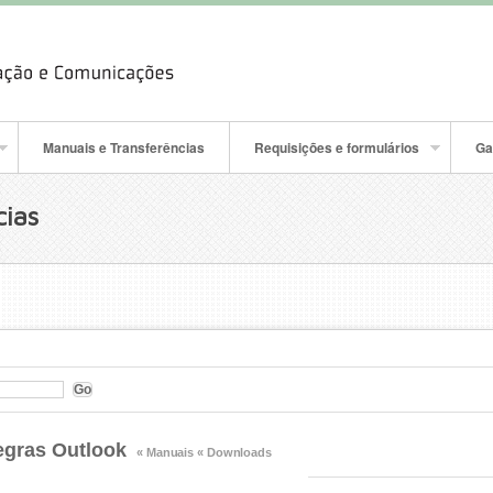
Manuais e Transferências
Requisições e formulários
Ga
cias
egras Outlook
« Manuais
« Downloads