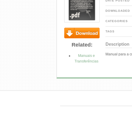
DATE POSTED
DOWNLOADED
CATEGORIES
TAGS
Download
Description
Related:
Manual para a c
Manuais e
Transferências