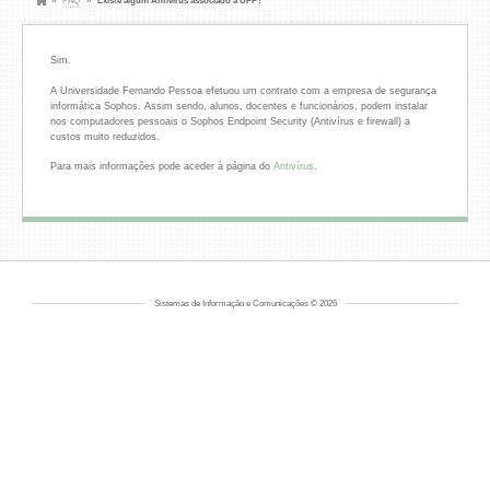
»
FAQ
»
Existe algum Antivirus associado à UFP?
Sim.
A Universidade Fernando Pessoa efetuou um contrato com a empresa de segurança
informática Sophos. Assim sendo, alunos, docentes e funcionários, podem instalar
nos computadores pessoais o Sophos Endpoint Security (Antivírus e firewall) a
custos muito reduzidos.
Para mais informações pode aceder à página do
Antivírus
.
Sistemas de Informação e Comunicações © 2026