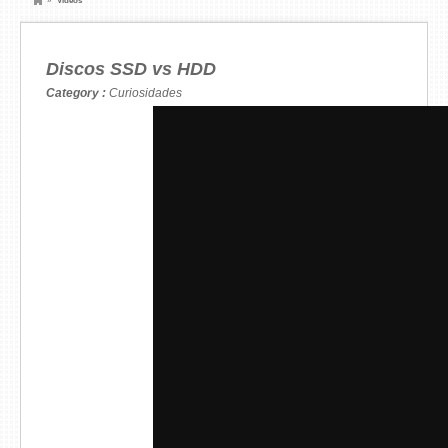
»
Videos
Discos SSD vs HDD
Category :
Curiosidades